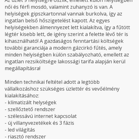
Az üzlet 9 helyiségre oszlik, emellett külön helyiségben
női és férfi mosdó, valamint zuhanyzó is van. A
helyiségek gipszkartonnal vannak burkolva, így az
ingatlan belső hőszigetelést kapott. Az egyes
helyiségekben álmennyezet lett kialakítva, így a fűtött
légtér kisebb lett, de igény szerint a felette lévő tér is
kihasználható! A gazdaságos fenntartási költségek
további garanciája a modern gázcirkó fűtés, amely
minden helyiségben külön szabályozható, emellett az
ingatlan rezsiköltsége lakossági tarifa alapján kerül
megállapításra!
Minden technikai feltétel adott a legtöbb
vállalkozáshoz szükséges üzlettér és vevőélmény
kialakításához:
- klímatizált helységek
- szellőztető rendszer
- szélessávú internet kapcsolat
- új villanyvezetékek és 3 fázis
- led világítás
- riasztó rendszer