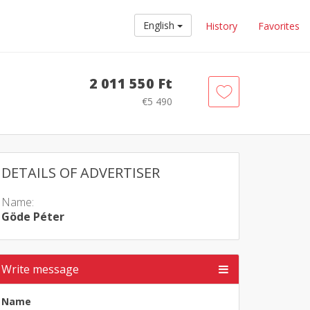
English
History
Favorites
2 011 550 Ft
€5 490
DETAILS OF ADVERTISER
Name:
Göde Péter
Write message
Name