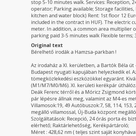
stop 5-10 minutes walk. Services: Reception, 2
operator; Parking available; Storage facilities, 
kitchen and water block) Rent: 1st floor 12 Eur
included in the contract in HUF). The electric c
meter. In addition, a common area multiplier o
parking paid 3-5 minutes walk Flexible terms;
Original text
Bérelhető irodák a Hamzsa-parkban !
Az irodaház a XI. kerületben, a Bartók Béla út
Budapest nyugati kapujában helyezkedik el. A
tömegközlekedési eszközökkel egyaránt. Kivál
(M1/M7/M0/M6). XI. kerületi kerékpár úthálóza
Deák Ferenc térről és a Móricz Zsigmond kört
pár lépésre állnak meg, valamint az M4-es met
Villamosok:19, 49 Autóbuszok:7, 58, 114, 153
megálló villamossal, Új-Buda központ megálló 
Szolgáltatások: Recepció, 24 órás porta és biz
elérhető; Raktárlehetőség, Kerékpártároló;
Méret : 428,62 nm ( teljes szint saját konyhával