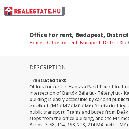
Office for rent, Budapest, District
Home
»
Office for rent, Budapest, District XI
» 
DESCRIPTION
Translated text
Offices for rent in Hamzsa Park! The office build
intersection of Bartók Béla út - Tétényi út - K
building is easily accessible by car and public 
excellent. (M1 / M7 / M0 / M6). XI. district bic
public transport: Trams and buses from Deák 
steps from the office building, and the M4 me
Buses: 7, 58, 114, 153, 213, 214 M4 metro: Mó