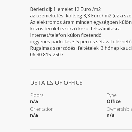
Bérleti díj: 1. emelet 12 Euro /m2
az üzemeltetési költség 3,3 Euró/ m2 (ez a sze
Az elektromos áram minden egységben külön m
közös területi szorzó kerül felszámításra.
Internet/telefon külön fizetendő
ingyenes parkolás 3-5 perces sétával elérhető
Rugalmas szerződési feltételek; 3 hónap kauc
06 30 815-2507
DETAILS OF OFFICE
Floors
Type
n/a
Office
Orientation
Ownership s
n/a
n/a