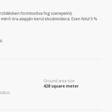
rződésben forintosítva fog szerepelni) .
érő óra alapján kerül elszámolásra. Ezen felül 5 %
ió
Ground area size
428 square meter
tatus