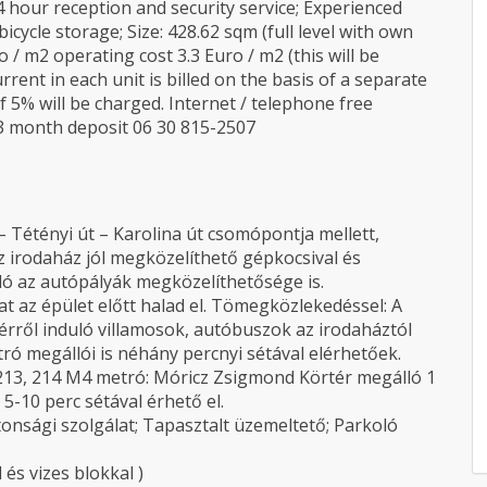
4 hour reception and security service; Experienced
bicycle storage; Size: 428.62 sqm (full level with own
o / m2 operating cost 3.3 Euro / m2 (this will be
urrent in each unit is billed on the basis of a separate
f 5% will be charged. Internet / telephone free
 3 month deposit 06 30 815-2507
 – Tétényi út – Karolina út csomópontja mellett,
z irodaház jól megközelíthető gépkocsival és
ó az autópályák megközelíthetősége is.
t az épület előtt halad el. Tömegközlekedéssel: A
érről induló villamosok, autóbuszok az irodaháztól
ró megállói is néhány percnyi sétával elérhetőek.
, 213, 214 M4 metró: Móricz Zsigmond Körtér megálló 1
5-10 perc sétával érhető el.
tonsági szolgálat; Tapasztalt üzemeltető; Parkoló
 és vizes blokkal )