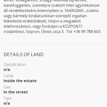
keret? Kolléganőm, Szilágyi Melinda díjmentes,
bankfüggetlen, személyre szabott hitel ügyintézéssel
áll rendelkezésére.Amennyiben a .164302665....számú,
vagy bármely kínálatunkban szereplő ingatlan
felkeltette érdeklődését, hívjon a megadott
telefonszámon, vagy forduljon a KÖZPONTI
irodánkhoz, Sopron, Ötvös utca 3. Tel: +36 99 788 603.
DETAILS OF LAND
Classification
n/a
Canal
Inside the estate
Gas
In the street
Type
n/a