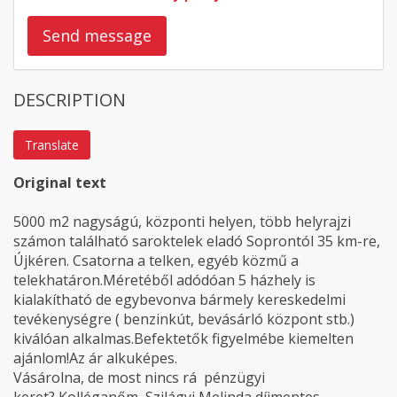
Send message
DESCRIPTION
Translate
Original text
5000 m2 nagyságú, központi helyen, több helyrajzi
számon található saroktelek eladó Soprontól 35 km-re,
Újkéren. Csatorna a telken, egyéb közmű a
telekhatáron.Méretéből adódóan 5 házhely is
kialakítható de egybevonva bármely kereskedelmi
tevékenységre ( benzinkút, bevásárló központ stb.)
kiválóan alkalmas.Befektetők figyelmébe kiemelten
ajánlom!Az ár alkuképes.
Vásárolna, de most nincs rá pénzügyi