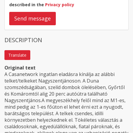
described in the
Privacy policy
Send message
DESCRIPTION
Translate
Original text
A Casanetwork ingatlan eladásra kínálja az alábbi
telket/telkeket Nagyszentjánoson. A Duna
szomszédságában, szelíd dombok ölelésében, Győrtől
és Komáromtól alig 20 perc autóútra található
Nagyszentjános.A megyeszékhely felől mind az M1-es,
mind pedig az 1-es főúton el lehet érni ezt a nyugodt,
barátságos települést. A telkek csendes, idilli
környezetben helyezkednek el. Tökéletes választás a
családosoknak, egyedülállóknak, fiatal pároknak, és