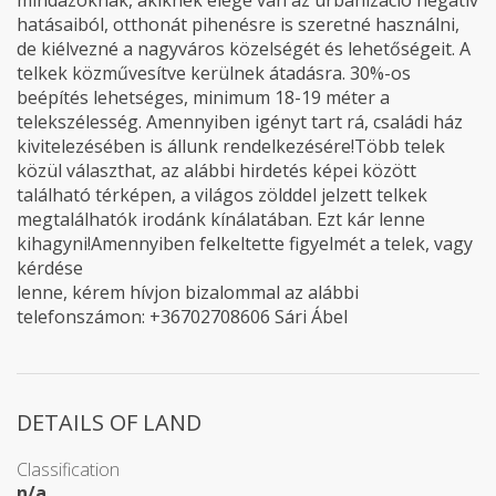
mindazoknak, akiknek elege van az urbanizáció negatív
hatásaiból, otthonát pihenésre is szeretné használni,
de kiélvezné a nagyváros közelségét és lehetőségeit. A
telkek közművesítve kerülnek átadásra. 30%-os
beépítés lehetséges, minimum 18-19 méter a
telekszélesség. Amennyiben igényt tart rá, családi ház
kivitelezésében is állunk rendelkezésére!Több telek
közül választhat, az alábbi hirdetés képei között
található térképen, a világos zölddel jelzett telkek
megtalálhatók irodánk kínálatában. Ezt kár lenne
kihagyni!Amennyiben felkeltette figyelmét a telek, vagy
kérdése
lenne, kérem hívjon bizalommal az alábbi
telefonszámon: +36702708606 Sári Ábel
DETAILS OF LAND
Classification
n/a