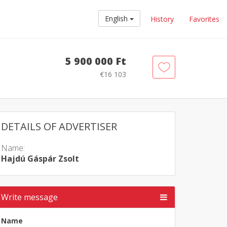
English
History
Favorites
5 900 000 Ft
€16 103
DETAILS OF ADVERTISER
Name:
Hajdú Gáspár Zsolt
Write message
Name