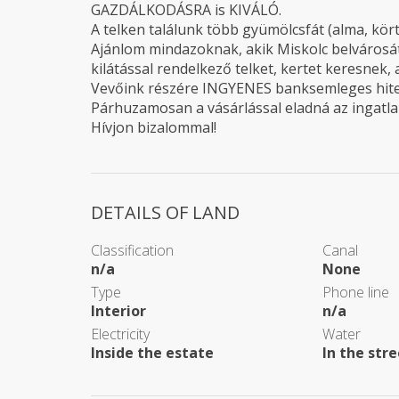
GAZDÁLKODÁSRA is KIVÁLÓ.
A telken találunk több gyümölcsfát (alma, körte,
Ajánlom mindazoknak, akik Miskolc belvárosát
kilátással rendelkező telket, kertet keresnek,
Vevőink részére INGYENES banksemleges hitel
Párhuzamosan a vásárlással eladná az ingatla
Hívjon bizalommal!
DETAILS OF LAND
Classification
Canal
n/a
None
Type
Phone line
Interior
n/a
Electricity
Water
Inside the estate
In the str