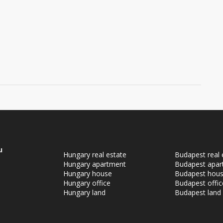
u
Hungary real estate
Budapest real 
Hungary apartment
Budapest apar
Hungary house
Budapest hou
Hungary office
Budapest offic
Hungary land
Budapest land