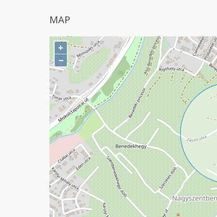
MAP
+
−