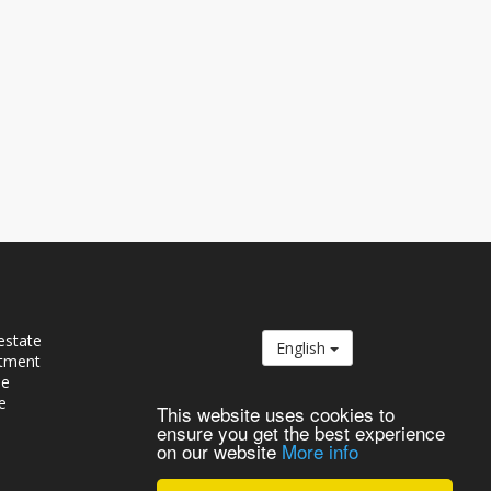
estate
English
tment
se
e
This website uses cookies to
ensure you get the best experience
on our website
More info