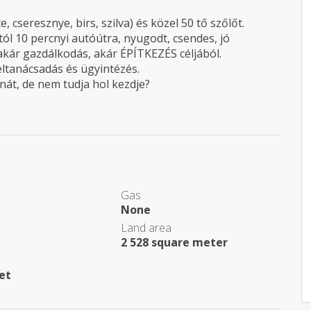
 cseresznye, birs, szilva) és közel 50 tő szőlőt.
ól 10 percnyi autóútra, nyugodt, csendes, jó
 akár gazdálkodás, akár ÉPÍTKEZÉS céljából.
tanácsadás és ügyintézés.
nát, de nem tudja hol kezdje?
Gas
None
Land area
2 528 square meter
eet