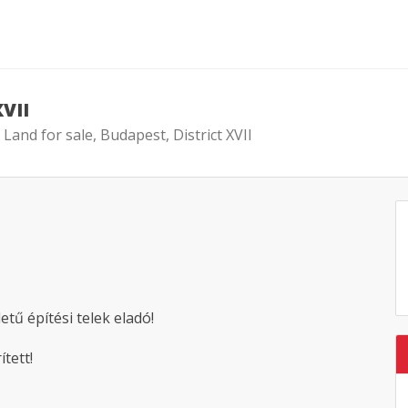
XVII
 Land for sale, Budapest, District XVII
tű építési telek eladó!
tett!