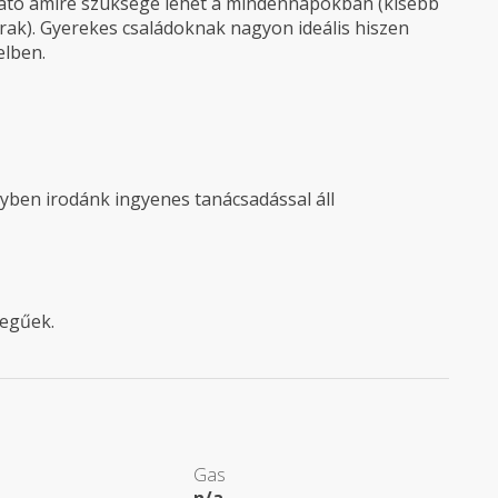
ható amire szüksége lehet a mindennapokban (kisebb
árak). Gyerekes családoknak nagyon ideális hiszen
elben.
lyben irodánk ingyenes tanácsadással áll
legűek.
Gas