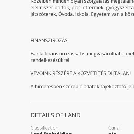
Közelben minden olyan szolgálatás megtalál
élelmiszer boltok, piac, éttermek, gyógyszert
játszóterek, Óvoda, Iskola, Egyetem van a köz
FINANSZÍROZÁS:
Banki finanszírozással is megvásárolható, me
rendelkezésükre!
VEVŐINK RÉSZÉRE A KÖZVETÍTÉS DÍJTALAN!
A hirdetésben szereplő adatok tájékoztató jel
DETAILS OF LAND
Classification
Canal