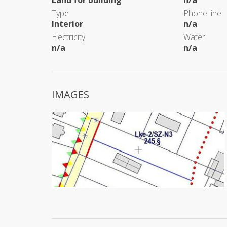
Land for building
n/a
Type
Phone line
Interior
n/a
Electricity
Water
n/a
n/a
IMAGES