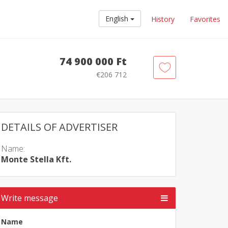
English
History
Favorites
74 900 000 Ft
€206 712
DETAILS OF ADVERTISER
Name:
Monte Stella Kft.
Write message
Name