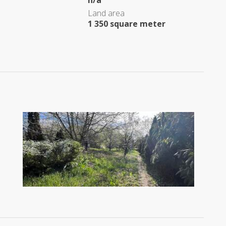
n/a
Land area
1 350 square meter