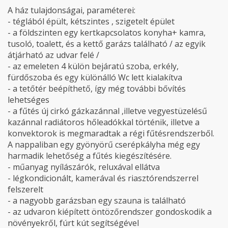
A ház tulajdonságai, paraméterei:
- téglából épült, kétszintes , szigetelt épület
- a földszinten egy kertkapcsolatos konyha+ kamra,
tusoló, toalett, és a kettő garázs található / az egyik
átjárható az udvar felé /
- az emeleten 4 külön bejáratú szoba, erkély,
fürdőszoba és egy különálló Wc lett kialakítva
- a tetőtér beépíthető, így még további bővítés
lehetséges
- a fűtés új cirkó gázkazánnal ,illetve vegyestüzelésű
kazánnal radiátoros hőleadókkal történik, illetve a
konvektorok is megmaradtak a régi fűtésrendszerből.
A nappaliban egy gyönyörű cserépkályha még egy
harmadik lehetőség a fűtés kiegészítésére.
- műanyag nyílászárók, reluxával ellátva
- légkondicionált, kamerával és riasztórendszerrel
felszerelt
- a nagyobb garázsban egy szauna is található
- az udvaron kiépített öntözőrendszer gondoskodik a
növényekről, fúrt kút segítségével