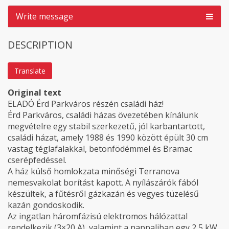
Write message
DESCRIPTION
Translate
Original text
ELADÓ Érd Parkváros részén családi ház!
Érd Parkváros, családi házas övezetében kínálunk
megvételre egy stabil szerkezetű, jól karbantartott,
családi házat, amely 1988 és 1990 között épült 30 cm
vastag téglafalakkal, betonfödémmel és Bramac
cserépfedéssel.
A ház külső homlokzata minőségi Terranova
nemesvakolat borítást kapott. A nyílászárók fából
készültek, a fűtésről gázkazán és vegyes tüzelésű
kazán gondoskodik.
Az ingatlan háromfázisú elektromos hálózattal
rendelkezik (3×20 A), valamint a nappaliban egy 2,5 kW