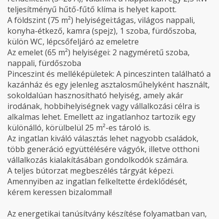
teljesítményű hűtő-fűtő klíma is helyet kapott.
A földszint (75 m²) helyiségei:tágas, világos nappali,
konyha-étkező, kamra (spejz), 1 szoba, fürdőszoba,
külön WC, lépcsőfeljáró az emeletre
Az emelet (65 m²) helyiségei: 2 nagyméretű szoba,
nappali, fürdőszoba
Pinceszint és melléképületek: A pinceszinten található a
kazánház és egy jelenleg asztalosműhelyként használt,
sokoldalúan hasznosítható helyiség, amely akár
irodának, hobbihelyiségnek vagy vállalkozási célra is
alkalmas lehet. Emellett az ingatlanhoz tartozik egy
különálló, körülbelül 25 m²-es tároló is.
Az ingatlan kiváló választás lehet nagyobb családok,
több generáció együttélésére vágyók, illetve otthoni
vállalkozás kialakításában gondolkodók számára.
A teljes bútorzat megbeszélés tárgyát képezi.
Amennyiben az ingatlan felkeltette érdeklődését,
kérem keressen bizalommal!
Az energetikai tanúsítvány készítése folyamatban van,