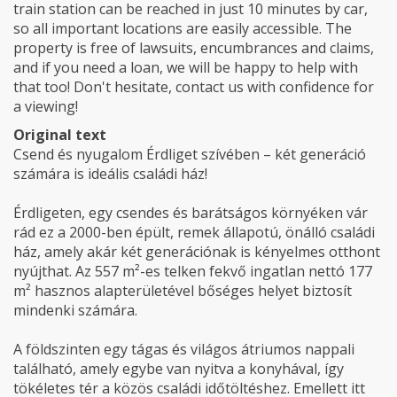
train station can be reached in just 10 minutes by car,
so all important locations are easily accessible. The
property is free of lawsuits, encumbrances and claims,
and if you need a loan, we will be happy to help with
that too! Don't hesitate, contact us with confidence for
a viewing!
Original text
Csend és nyugalom Érdliget szívében – két generáció
számára is ideális családi ház!
Érdligeten, egy csendes és barátságos környéken vár
rád ez a 2000-ben épült, remek állapotú, önálló családi
ház, amely akár két generációnak is kényelmes otthont
nyújthat. Az 557 m²-es telken fekvő ingatlan nettó 177
m² hasznos alapterületével bőséges helyet biztosít
mindenki számára.
A földszinten egy tágas és világos átriumos nappali
található, amely egybe van nyitva a konyhával, így
tökéletes tér a közös családi időtöltéshez. Emellett itt