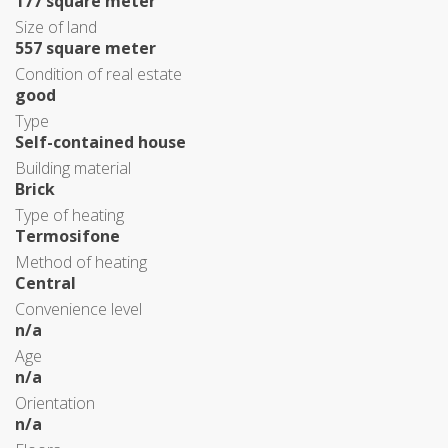
177 square meter
Size of land
557 square meter
Condition of real estate
good
Type
Self-contained house
Building material
Brick
Type of heating
Termosifone
Method of heating
Central
Convenience level
n/a
Age
n/a
Orientation
n/a