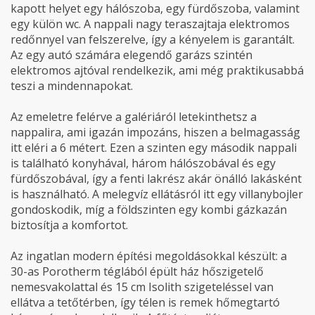
kapott helyet egy hálószoba, egy fürdőszoba, valamint
egy külön wc. A nappali nagy teraszajtaja elektromos
redőnnyel van felszerelve, így a kényelem is garantált.
Az egy autó számára elegendő garázs szintén
elektromos ajtóval rendelkezik, ami még praktikusabbá
teszi a mindennapokat.
Az emeletre felérve a galériáról letekinthetsz a
nappalira, ami igazán impozáns, hiszen a belmagasság
itt eléri a 6 métert. Ezen a szinten egy második nappali
is található konyhával, három hálószobával és egy
fürdőszobával, így a fenti lakrész akár önálló lakásként
is használható. A melegvíz ellátásról itt egy villanybojler
gondoskodik, míg a földszinten egy kombi gázkazán
biztosítja a komfortot.
Az ingatlan modern építési megoldásokkal készült: a
30-as Porotherm téglából épült ház hőszigetelő
nemesvakolattal és 15 cm Isolith szigeteléssel van
ellátva a tetőtérben, így télen is remek hőmegtartó