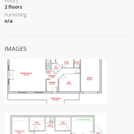
Floors
2 floors
Furnishing
n/a
IMAGES