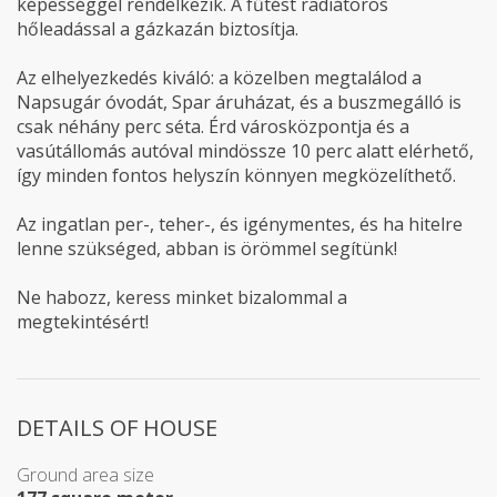
képességgel rendelkezik. A fűtést radiátoros
hőleadással a gázkazán biztosítja.
Az elhelyezkedés kiváló: a közelben megtalálod a
Napsugár óvodát, Spar áruházat, és a buszmegálló is
csak néhány perc séta. Érd városközpontja és a
vasútállomás autóval mindössze 10 perc alatt elérhető,
így minden fontos helyszín könnyen megközelíthető.
Az ingatlan per-, teher-, és igénymentes, és ha hitelre
lenne szükséged, abban is örömmel segítünk!
Ne habozz, keress minket bizalommal a
megtekintésért!
DETAILS OF HOUSE
Ground area size