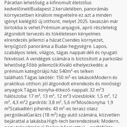
Páratlan lehetőség a kifinomult életstílus
kedvelőinek!Budapest 2.kerületében, panorámás
környezetben kínálom megvételre ez azt a minden
igényt kielégítő új otthont, melyet 2025. tavaszán már
birtokba is vehet.Prémium anyagok, apró részletekig
átgondolt tervezés és tökéletesen kényelmes
elrendezés jellemzi a házat.Csendes környezet,
lenyűgöző panoráma a Budai-hegységre. Lapos,
szabályos telek, világos, tágas nappali déli és nyugati
fekvéssel. A vendégek számára is biztosított a parkolási
lehetőség.Főbb jellemzők:Kiváló elhelyezkedés: a
prémium kategóriájú ház 540m²-es telken
található.Tágas lakótér: 150 m²-es lakásokModern és
praktikus otthon: jól átgondolt elrendezés és minőségi
anyagok.Tágas konyha-étkező-nappali: 32 m²3
hálószoba: 17 m², 13 m², 12 m²3 vizesblokk: 1,5 m², 12
m², 4,3 m²2 gardrób: 3,8 m², 5,6 m²Mosókonyha: 1,9
m²Szabadtéri pihenés: 43 m²-es terasz olasz
pergolávalGarázs (18 m²) egy autó számára, közvetlen
bejárattal a lakásba.High-tech berendezések: Modern,