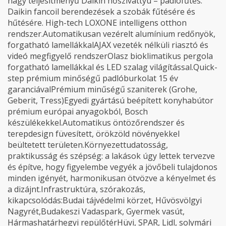
nagy teljesítményű Daikin hőszivattyú – padlófűtés.
Daikin fancoil berendezések a szobák fűtésére és
hűtésére. High-tech LOXONE intelligens otthon
rendszer.Automatikusan vezérelt alumínium redőnyök,
forgatható lamellákkalAJAX vezeték nélküli riasztó és
videó megfigyelő rendszerOlasz bioklimatikus pergola
forgatható lamellákkal és LED szalag világítással.Quick-
step prémium minőségű padlóburkolat 15 év
garanciávalPrémium minűségű szaniterek (Grohe,
Geberit, Tress)Egyedi gyártású beépített konyhabútor
prémium európai anyagokból, Bosch
készülékekkel.Automatikus öntözőrendszer és
terepdesign füvesített, örökzöld növényekkel
beültetett területen.Környezettudatosság,
praktikusság és szépség: a lakások úgy lettek tervezve
és építve, hogy figyelembe vegyék a jövőbeli tulajdonos
minden igényét, harmonikusan ötvözve a kényelmet és
a dizájnt.Infrastruktúra, szórakozás,
kikapcsolódás:Budai tájvédelmi körzet, Hűvösvölgyi
Nagyrét,Budakeszi Vadaspark, Gyermek vasút,
Hármashatárhegyi repülőtérHüvi, SPAR, Lidl, solymári