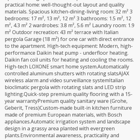
practical home: well-thought-out layout and quality
materials. Spacious kitchen-dining-living room: 32 m² 3
bedrooms: 17 m², 13 m², 12 m² 3 bathrooms: 1.5 m², 12
m², 4.3 m² 2 wardrobes: 3.8 m², 5.6 m² Laundry room: 1.9
m² Outdoor recreation: 43 m² terrace with Italian
pergola Garage (18 m²) for one car with direct entrance
to the apartment. High-tech equipment: Modern, high-
performance Daikin heat pump - underfloor heating.
Daikin fan coil units for heating and cooling the rooms.
High-tech LOXONE smart home system.Automatically
controlled aluminum shutters with rotating slatsAJAX
wireless alarm and video surveillance systemItalian
bioclimatic pergola with rotating slats and LED strip
lighting.Quick-step premium quality flooring with a 15-
year warrantyPremium quality sanitary ware (Grohe,
Geberit, Tress)Custom-made built-in kitchen furniture
made of premium European materials, with Bosch
appliances.Automatic irrigation system and landscape
design in a grassy area planted with evergreen
plants.Environmental awareness, practicality and