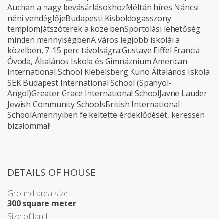
Auchan a nagy bevásárlásokhozMéltán híres Náncsi
néni vendéglőjeBudapesti Kisboldogasszony
templomJátszóterek a közelbenSportolási lehetőség
minden mennyiségbenA város legjobb iskolái a
közelben, 7-15 perc távolságra:Gustave Eiffel Francia
Óvoda, Általános Iskola és Gimnáznium American
International School Klebelsberg Kuno Általános Iskola
SEK Budapest International School (Spanyol-
Angol)Greater Grace International SchoolJavne Lauder
Jewish Community SchoolsBritish International
SchoolAmennyiben felkeltette érdeklődését, keressen
bizalommal!
DETAILS OF HOUSE
Ground area size
300 square meter
Size of land