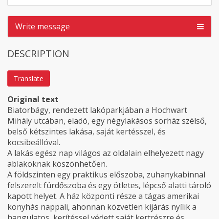
Write message
DESCRIPTION
Translate
Original text
Biatorbágy, rendezett lakóparkjában a Hochwart
Mihály utcában, eladó, egy négylakásos sorház szélső,
belső kétszintes lakása, saját kertésszel, és
kocsibeállóval.
A lakás egész nap világos az oldalain elhelyezett nagy
ablakoknak köszönhetően.
A földszinten egy praktikus előszoba, zuhanykabinnal
felszerelt fürdőszoba és egy ötletes, lépcső alatti tároló
kapott helyet. A ház központi része a tágas amerikai
konyhás nappali, ahonnan közvetlen kijárás nyílik a
hangulatos, kerítéssel védett saját kertrészre és