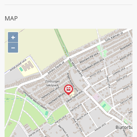
MAP
+
−