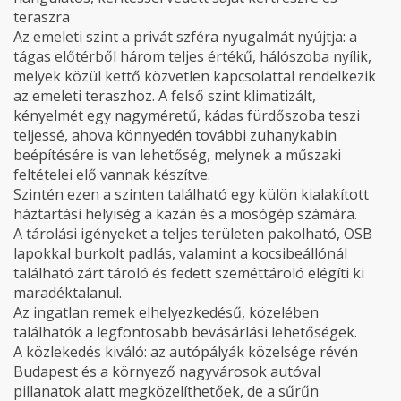
teraszra
Az emeleti szint a privát szféra nyugalmát nyújtja: a
tágas előtérből három teljes értékű, hálószoba nyílik,
melyek közül kettő közvetlen kapcsolattal rendelkezik
az emeleti teraszhoz. A felső szint klimatizált,
kényelmét egy nagyméretű, kádas fürdőszoba teszi
teljessé, ahova könnyedén további zuhanykabin
beépítésére is van lehetőség, melynek a műszaki
feltételei elő vannak készítve.
Szintén ezen a szinten található egy külön kialakított
háztartási helyiség a kazán és a mosógép számára.
A tárolási igényeket a teljes területen pakolható, OSB
lapokkal burkolt padlás, valamint a kocsibeállónál
található zárt tároló és fedett szeméttároló elégíti ki
maradéktalanul.
Az ingatlan remek elhelyezkedésű, közelében
találhatók a legfontosabb bevásárlási lehetőségek.
A közlekedés kiváló: az autópályák közelsége révén
Budapest és a környező nagyvárosok autóval
pillanatok alatt megközelíthetőek, de a sűrűn