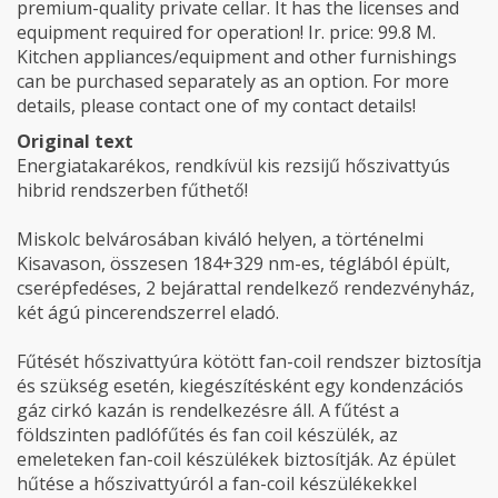
premium-quality private cellar. It has the licenses and
equipment required for operation! Ir. price: 99.8 M.
Kitchen appliances/equipment and other furnishings
can be purchased separately as an option. For more
details, please contact one of my contact details!
Original text
Energiatakarékos, rendkívül kis rezsijű hőszivattyús
hibrid rendszerben fűthető!
Miskolc belvárosában kiváló helyen, a történelmi
Kisavason, összesen 184+329 nm-es, téglából épült,
cserépfedéses, 2 bejárattal rendelkező rendezvényház,
két ágú pincerendszerrel eladó.
Fűtését hőszivattyúra kötött fan-coil rendszer biztosítja
és szükség esetén, kiegészítésként egy kondenzációs
gáz cirkó kazán is rendelkezésre áll. A fűtést a
földszinten padlófűtés és fan coil készülék, az
emeleteken fan-coil készülékek biztosítják. Az épület
hűtése a hőszivattyúról a fan-coil készülékekkel