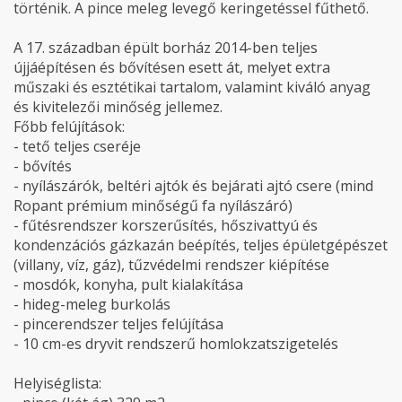
történik. A pince meleg levegő keringetéssel fűthető.
A 17. században épült borház 2014-ben teljes
újjáépítésen és bővítésen esett át, melyet extra
műszaki és esztétikai tartalom, valamint kiváló anyag
és kivitelezői minőség jellemez.
Főbb felújítások:
- tető teljes cseréje
- bővítés
- nyílászárók, beltéri ajtók és bejárati ajtó csere (mind
Ropant prémium minőségű fa nyílászáró)
- fűtésrendszer korszerűsítés, hőszivattyú és
kondenzációs gázkazán beépítés, teljes épületgépészet
(villany, víz, gáz), tűzvédelmi rendszer kiépítése
- mosdók, konyha, pult kialakítása
- hideg-meleg burkolás
- pincerendszer teljes felújítása
- 10 cm-es dryvit rendszerű homlokzatszigetelés
Helyiséglista: