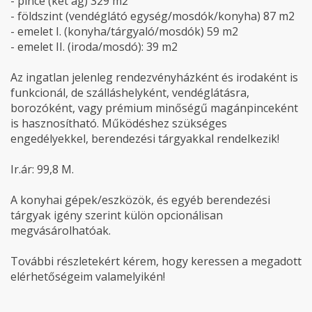
- pince (két ág) 329 m2
- földszint (vendéglátó egység/mosdók/konyha) 87 m2
- emelet I. (konyha/tárgyaló/mosdók) 59 m2
- emelet II. (iroda/mosdó): 39 m2
Az ingatlan jelenleg rendezvényházként és irodaként is
funkcionál, de szálláshelyként, vendéglátásra,
borozóként, vagy prémium minőségű magánpinceként
is hasznosítható. Működéshez szükséges
engedélyekkel, berendezési tárgyakkal rendelkezik!
Ir.ár: 99,8 M.
A konyhai gépek/eszközök, és egyéb berendezési
tárgyak igény szerint külön opcionálisan
megvásárolhatóak.
További részletekért kérem, hogy keressen a megadott
elérhetőségeim valamelyikén!