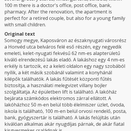
100 m there is a doctor's office, post office, bank,
pharmacy. After the renovation, the apartment is
perfect for a retired couple, but also for a young family
with small children.
Original text
Somogy megye, Kaposváron az északnyugati városrész
a Honvéd utca belváros felé eső részén, egy negyedik
emeleti, kelet-nyugati fekvésű 62 nm-es alapterületű
kiváló elrendezésű lakás eladó. A lakáshoz egy 4 nm-es
erkély is tartozik, ez a keleti oldalon egy nagy szobából
nyílik, a két másik szobánál valamint a konyhánál
kilépők találhatók. A lakás fűtését központi fűtés
biztosítja, a használati melegvizet villany bojler
szolgáltatja. Az épületben lift is található. A lakóház
bejárata számkódos elektromos zárral ellátott. A
lakóházhoz 50 m-en belül több élelmiszer üzlet, óvoda,
iskola is található, 100 m-en belül orvosi rendelő, posta,
bank, gyógyszertár is található. A lakás felújítás után
kiválóan alkalmas akár nyugdíjas párnak, de akár fiatal
kisgyermekes családnak is.