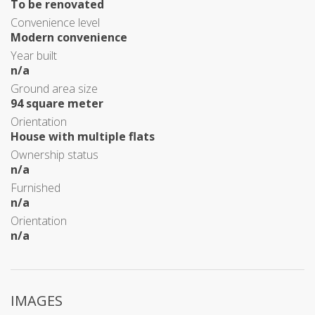
To be renovated
Convenience level
Modern convenience
Year built
n/a
Ground area size
94 square meter
Orientation
House with multiple flats
Ownership status
n/a
Furnished
n/a
Orientation
n/a
IMAGES