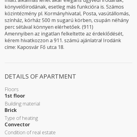
miatt alkalmas lehet akár elegáns ügyvédi irodának,
könyvelőirodának, esetleg más funkcióra is. Számos
közintézmény pl. Kormányhivatal, Posta, vasútállomás,
színház, kórház 500 m sugarú körben, csupán néhány
perc sétával könnyen elérhetőek. (911)
Amennyiben az ingatlan felkeltette az érdeklődését,
kérem hivatkozzon a 911. számú ajánlatra! Irodánk
címe: Kaposvár Fő utca 18.
DETAILS OF APARTMENT
Floors
1st floor
Building material
Brick
Type of heating
Convector
Condition of real estate