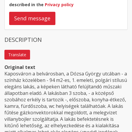
described in the
Privacy policy
Send message
DESCRIPTION
Translate
Original text
Kaposváron a belvárosban, a Dózsa György utcában - a
színház közelében - 94 m2-es, 1. emeleti, polgári stílusú
elegáns lakás, a képeken látható felújítandó műszaki
állapotban eladó. A lakásban 3 szoba, - a középső
szobához erkély is tartozik -, előszoba, konyha-étkező,
kamra, fürdőszoba, wc helyiségek találhatóak. A lakás
fűtése gázkonvektorokkal megoldott, a melegvizet
villanybojler szolgáltatja. A lakás befektetésnek is
kitűnő lehetőség, az elhelyezkedése és a kialakítása