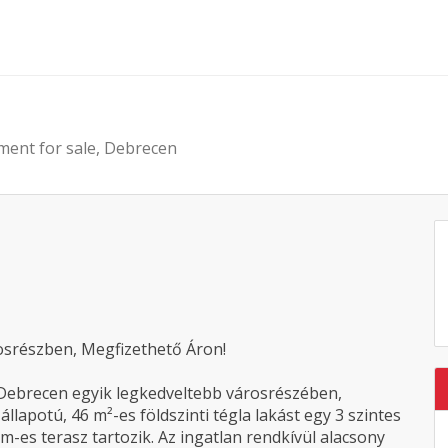
ment for sale, Debrecen
osrészben, Megfizethető Áron!
Debrecen egyik legkedveltebb városrészében,
llapotú, 46 m²-es földszinti tégla lakást egy 3 szintes
m-es terasz tartozik. Az ingatlan rendkívül alacsony