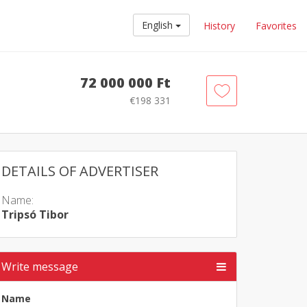
English
History
Favorites
72 000 000 Ft
€198 331
DETAILS OF ADVERTISER
Name:
Tripsó Tibor
Write message
Name