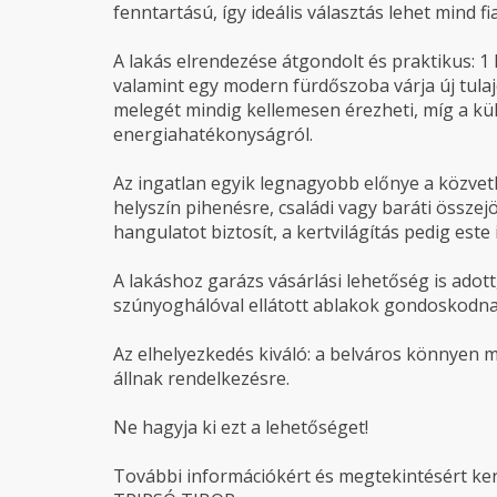
fenntartású, így ideális választás lehet mind 
A lakás elrendezése átgondolt és praktikus: 1
valamint egy modern fürdőszoba várja új tul
melegét mindig kellemesen érezheti, míg a kü
energiahatékonyságról.
Az ingatlan egyik legnagyobb előnye a közvetle
helyszín pihenésre, családi vagy baráti összej
hangulatot biztosít, a kertvilágítás pedig este
A lakáshoz garázs vásárlási lehetőség is adott
szúnyoghálóval ellátott ablakok gondoskodna
Az elhelyezkedés kiváló: a belváros könnyen 
állnak rendelkezésre.
Ne hagyja ki ezt a lehetőséget!
További információkért és megtekintésért ke