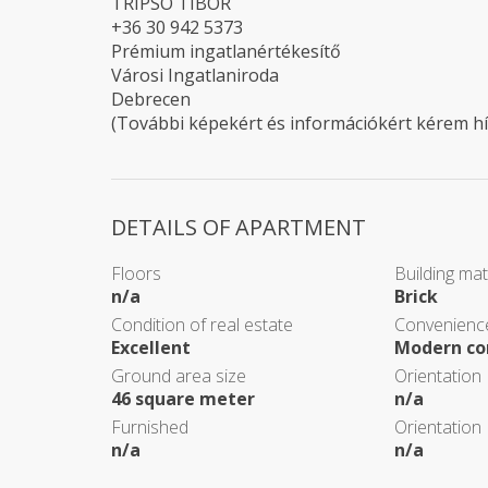
TRIPSÓ TIBOR
+36 30 942 5373
Prémium ingatlanértékesítő
Városi Ingatlaniroda
Debrecen
(További képekért és információkért kérem hí
DETAILS OF APARTMENT
Floors
Building mat
n/a
Brick
Condition of real estate
Convenience
Excellent
Modern co
Ground area size
Orientation
46 square meter
n/a
Furnished
Orientation
n/a
n/a