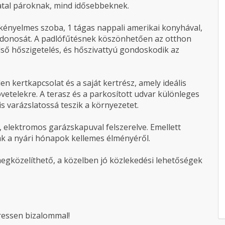
fiatal pároknak, mind idősebbeknek.
 kényelmes szoba, 1 tágas nappali amerikai konyhával,
ajdonosát. A padlófűtésnek köszönhetően az otthon
lső hőszigetelés, és hőszivattyú gondoskodik az
n kertkapcsolat és a saját kertrész, amely ideális
övetelekre. A terasz és a parkosított udvar különleges
 is varázslatossá teszik a környezetet.
, elektromos garázskapuval felszerelve. Emellett
k a nyári hónapok kellemes élményéről.
megközelíthető, a közelben jó közlekedési lehetőségek
ressen bizalommal!