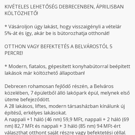
KIVÉTELES LEHETŐSÉG DEBRECENBEN, ÁPRILISBAN
KÖLTÖZHETŐ!
* Vásároljon úgy lakást, hogy visszaigényli a vételár
5%-át és így, akár be is bútorozhatja otthonát!
OTTHON VAGY BEFEKTETÉS A BELVÁROSTÓL 5
PERCRE!
* Modern, fiatalos, gépesített konyhabútorral beépített
lakások már költözhető állapotban!
Debrecen rohamosan fejlődő részén, a Belváros
közelében, 7 épületből álló lakópark épül, melynek első
üteme befejeződött.
A 28 lakásos, liftes, modern társasházban kínálunk új
építésű, erkélyes lakásokat.
A nappali +1 háló (46 nm) 59,9 MFt, nappali + 2 háló (69
nm) 82,7 MFt és nappali + 3 háló (85 nm) 94 MFt-ért
választhat otthont saját részre vagy befektetési céllal.