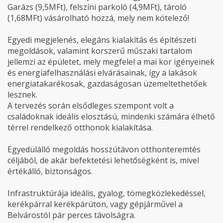
Garázs (9,5MFt), felszíni parkoló (4,9MFt), tároló
(1,68MFt) vásárolható hozzá, mely nem kötelező!
Egyedi megjelenés, elegáns kialakítás és építészeti
megoldások, valamint korszerű műszaki tartalom
jellemzi az épületet, mely megfelel a mai kor igényeinek
és energiafelhasználási elvárásainak, így a lakások
energiatakarékosak, gazdaságosan üzemeltethetőek
lesznek.
A tervezés során elsődleges szempont volt a
családoknak ideális elosztású, mindenki számára élhető
térrel rendelkező otthonok kialakítása.
Egyedülálló megoldás hosszútávon otthonteremtés
céljából, de akár befektetési lehetőségként is, mivel
értékálló, biztonságos.
Infrastruktúrája ideális, gyalog, tömegközlekedéssel,
kerékpárral kerékpárúton, vagy gépjárművel a
Belvárostól pár perces távolságra.