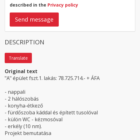
described in the
Privacy policy
Send message
DESCRIPTION
Translate
Original text
"A" épület fszt.1. lakás: 78.725.714.- + ÁFA
- nappali
- 2 hálószobás
- konyha-étkező
- fürdőszoba káddal és épített tusolóval
- külön WC - kézmosóval
- erkély (10 nm).
Projekt bemutatása