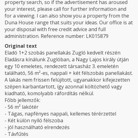
property search, so if the advertisement has aroused
your interest, please call for further information and
for a viewing. I can also show you a property from the
Duna House range that suits your ideas. Our office is at
your disposal with free credit advice and full
administration. Reference number: LK015879
Original text
Eladó 1+2 szobás panellakás Zugló kedvelt részén
Eladásra kínálunk Zuglóban, a Nagy Lajos király útján
egy 10 emeletes, rendezett társasház 3. emeletén
található, 56 m²-es, nappali + két félszobás panellakást.
A lakás nem frissen felújított, ugyanakkor kifejezetten
szépen karbantartott, így azonnal költözhető vagy
kiadható, komolyabb ráfordítás nélkül.
Főbb jellemzők:
- 56 m² lakótér
- Tágas, napfényes nappali, kellemes térérzettel
- Két külön nyíló félszoba
- jól használható elrendezés
- Távfűtés