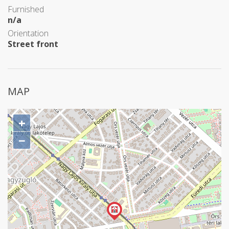
Furnished
n/a
Orientation
Street front
MAP
+
−