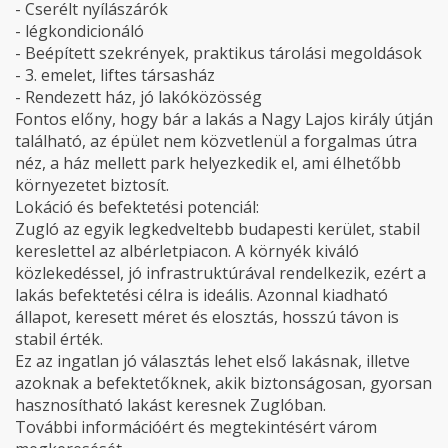
- Cserélt nyílászárók
- légkondicionáló
- Beépített szekrények, praktikus tárolási megoldások
- 3. emelet, liftes társasház
- Rendezett ház, jó lakóközösség
Fontos előny, hogy bár a lakás a Nagy Lajos király útján
található, az épület nem közvetlenül a forgalmas útra
néz, a ház mellett park helyezkedik el, ami élhetőbb
környezetet biztosít.
Lokáció és befektetési potenciál:
Zugló az egyik legkedveltebb budapesti kerület, stabil
kereslettel az albérletpiacon. A környék kiváló
közlekedéssel, jó infrastruktúrával rendelkezik, ezért a
lakás befektetési célra is ideális. Azonnal kiadható
állapot, keresett méret és elosztás, hosszú távon is
stabil érték.
Ez az ingatlan jó választás lehet első lakásnak, illetve
azoknak a befektetőknek, akik biztonságosan, gyorsan
hasznosítható lakást keresnek Zuglóban.
További információért és megtekintésért várom