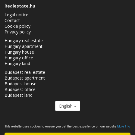
Realestate.hu
Legal notice
Contact
Cookie policy
Privacy policy
Hungary real estate
Hungary apartment
Hungary house
Hungary office
Hungary land
Budapest real estate
Budapest apartment
Budapest house
Budapest office
Budapest land
English
The Realestate.hu is a member of the
Real Estate Group.
This website uses cookies to ensure you get the best experience on our website
More info
Real estates in Hungary - Realestate.hu © 2026 All rights reserved