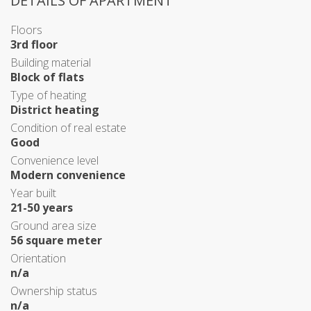
DETAILS OF APARTMENT
Floors
3rd floor
Building material
Block of flats
Type of heating
District heating
Condition of real estate
Good
Convenience level
Modern convenience
Year built
21-50 years
Ground area size
56 square meter
Orientation
n/a
Ownership status
n/a