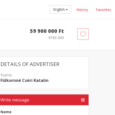
English
History
Favorites
59 900 000 Ft
€165 000
DETAILS OF ADVERTISER
Name:
Fülkornné Cséri Katalin
Write message
Name