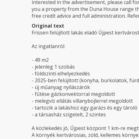
interested in the advertisement, please call fo
you a property from the Duna House range that 
free credit advice and full administration. R
Original text
Frissen felújított lakás eladó Újpest kertváros
Az ingatlanról:
- 49 m2
- jelenleg 1 szobás
- földszinti elhelyezkedés
- 2025-ben felújított (konyha, burkolatok, für
- új műanyag nyílászárók
- fűtése gázkonvektorral megoldott
- melegvíz ellátás villanybojlerrel megoldott
- tartozik a lakáshoz egy garázs és egy tároló
- a társasház szigetelt, 2 szintes
A közlekedés jó, Újpest központ 1 km-re megt
A környék kertvárosias, zöld, kellemes környe