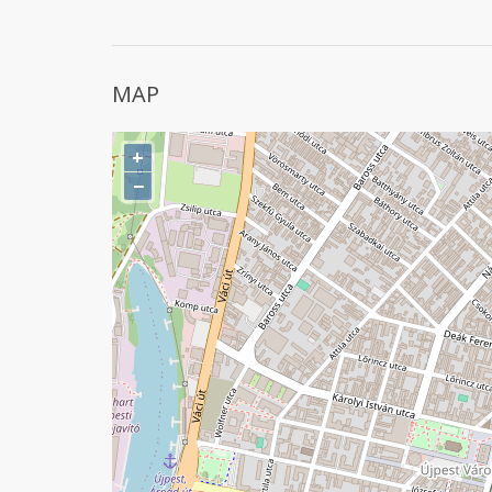
MAP
+
−