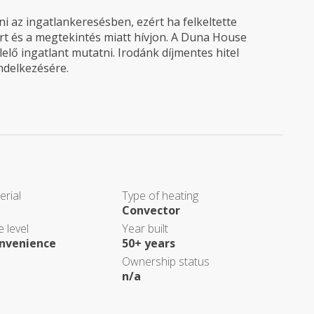
 az ingatlankeresésben, ezért ha felkeltette
rt és a megtekintés miatt hívjon. A Duna House
elő ingatlant mutatni. Irodánk díjmentes hitel
endelkezésére.
erial
Type of heating
Convector
 level
Year built
nvenience
50+ years
Ownership status
n/a