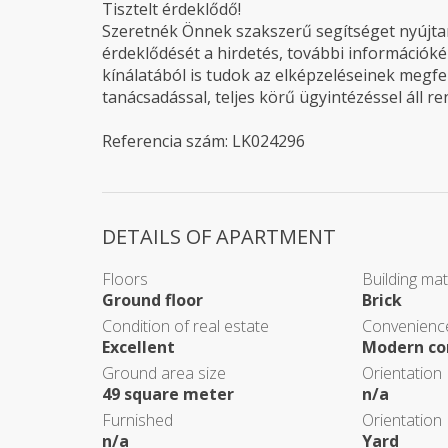
Tisztelt érdeklődő!
Szeretnék Önnek szakszerű segítséget nyújtani
érdeklődését a hirdetés, további információké
kínálatából is tudok az elképzeléseinek megfel
tanácsadással, teljes körű ügyintézéssel áll r
Referencia szám: LK024296
DETAILS OF APARTMENT
Floors
Building mat
Ground floor
Brick
Condition of real estate
Convenience
Excellent
Modern co
Ground area size
Orientation
49 square meter
n/a
Furnished
Orientation
n/a
Yard