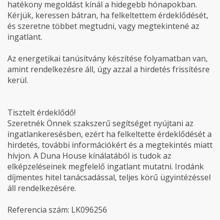
hatékony megoldást kínál a hidegebb hónapokban.
Kérjük, keressen bátran, ha felkeltettem érdeklődését,
és szeretne többet megtudni, vagy megtekintené az
ingatlant.
Az energetikai tanúsítvány készítése folyamatban van,
amint rendelkezésre áll, úgy azzal a hirdetés frissítésre
kerül.
Tisztelt érdeklődő!
Szeretnék Önnek szakszerű segítséget nyújtani az
ingatlankeresésben, ezért ha felkeltette érdeklődését a
hirdetés, további információkért és a megtekintés miatt
hívjon. A Duna House kínálatából is tudok az
elképzeléseinek megfelelő ingatlant mutatni. Irodánk
díjmentes hitel tanácsadással, teljes körű ügyintézéssel
áll rendelkezésére.
Referencia szám: LK096256