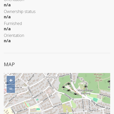
n/a
Ownership status
n/a
Furnished
n/a
Orientation
n/a
MAP
+
−