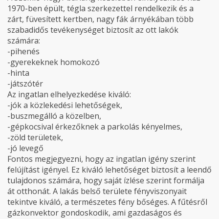
1970-ben épült, tégla szerkezettel rendelkezik és a
zárt, füvesített kertben, nagy fák árnyékában több
szabadidős tevékenységet biztosít az ott lakók
számára:
-pihenés
-gyerekeknek homokozó
-hinta
-játszótér
Az ingatlan elhelyezkedése kiváló:
-jók a közlekedési lehetőségek,
-buszmegálló a közelben,
-gépkocsival érkezőknek a parkolás kényelmes,
-zöld területek,
-jó levegő
Fontos megjegyezni, hogy az ingatlan igény szerint
felújítást igényel. Ez kiváló lehetőséget biztosít a leendő
tulajdonos számára, hogy saját ízlése szerint formálja
át otthonát. A lakás belső területe fényviszonyait
tekintve kiváló, a természetes fény bőséges. A fűtésről
gázkonvektor gondoskodik, ami gazdaságos és