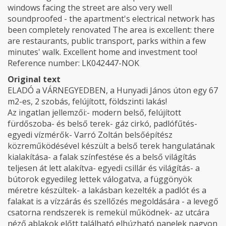
windows facing the street are also very well
soundproofed - the apartment's electrical network has
been completely renovated The area is excellent: there
are restaurants, public transport, parks within a few
minutes' walk. Excellent home and investment too!
Reference number: LK042447-NOK
Original text
ELADÓ a VÁRNEGYEDBEN, a Hunyadi János úton egy 67
m2-es, 2 szobás, felújított, földszinti lakás!
Az ingatlan jellemzői:- modern belső, felújított
fürdőszoba- és belső terek- gáz cirkó, padlófűtés-
egyedi vízmérők- Varró Zoltán belsőépítész
közreműködésével készült a belső terek hangulatának
kialakítása- a falak színfestése és a belső világítás
teljesen át lett alakítva- egyedi csillár és világítás- a
bútorok egyedileg lettek válogatva, a függönyök
méretre készültek- a lakásban kezelték a padlót és a
falakat is a vízzárás és szellőzés megoldására - a levegő
csatorna rendszerek is remekül működnek- az utcára
néző ablakok előtt található elhúzható panelek nagyon