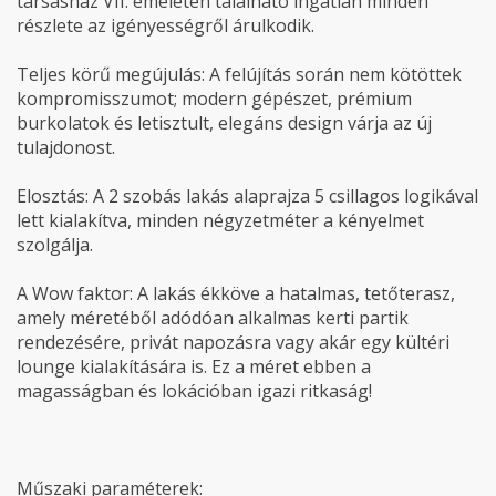
társasház VII. emeletén található ingatlan minden
részlete az igényességről árulkodik.
Teljes körű megújulás: A felújítás során nem kötöttek
kompromisszumot; modern gépészet, prémium
burkolatok és letisztult, elegáns design várja az új
tulajdonost.
Elosztás: A 2 szobás lakás alaprajza 5 csillagos logikával
lett kialakítva, minden négyzetméter a kényelmet
szolgálja.
A Wow faktor: A lakás ékköve a hatalmas, tetőterasz,
amely méretéből adódóan alkalmas kerti partik
rendezésére, privát napozásra vagy akár egy kültéri
lounge kialakítására is. Ez a méret ebben a
magasságban és lokációban igazi ritkaság!
Műszaki paraméterek: