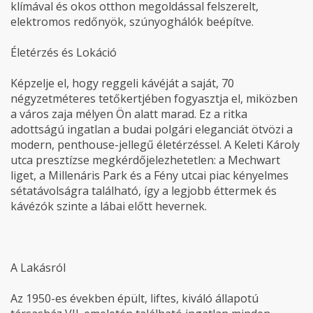
klímával és okos otthon megoldással felszerelt,
elektromos redőnyök, szúnyoghálók beépítve.
Életérzés és Lokáció
Képzelje el, hogy reggeli kávéját a saját, 70
négyzetméteres tetőkertjében fogyasztja el, miközben
a város zaja mélyen Ön alatt marad. Ez a ritka
adottságú ingatlan a budai polgári eleganciát ötvözi a
modern, penthouse-jellegű életérzéssel. A Keleti Károly
utca presztízse megkérdőjelezhetetlen: a Mechwart
liget, a Millenáris Park és a Fény utcai piac kényelmes
sétatávolságra található, így a legjobb éttermek és
kávézók szinte a lábai előtt hevernek.
A Lakásról
Az 1950-es években épült, liftes, kiváló állapotú