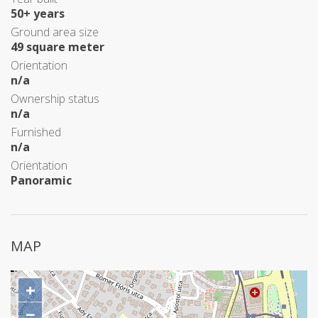
50+ years
Ground area size
49 square meter
Orientation
n/a
Ownership status
n/a
Furnished
n/a
Orientation
Panoramic
MAP
+
−