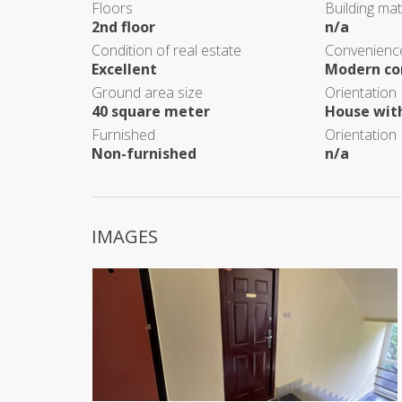
Floors
Building mat
2nd floor
n/a
Condition of real estate
Convenience
Excellent
Modern co
Ground area size
Orientation
40 square meter
House with
Furnished
Orientation
Non-furnished
n/a
IMAGES