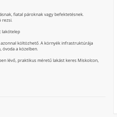
akásnak, fiatal pároknak vagy befektetésnek.
 rezsi.
t lakótelep
ár azonnal költözhető. A környék infrastruktúrája
a, óvoda a közelben.
ben lévő, praktikus méretű lakást keres Miskolcon,