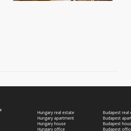
u
Hungary real estate
Budapest real 
Hungary apartment
Budapest apar
Hungary house
Budapest hou
Hungary office
Budapest offic