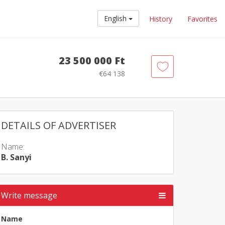
English
History
Favorites
23 500 000 Ft
€64 138
DETAILS OF ADVERTISER
Name:
B. Sanyi
Write message
Name