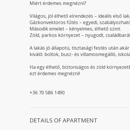
Miért érdemes megnézni?
Világos, jól élhető elrendezés – ideális első l
Gázkonvektoros fűtés – egyedi, szabályozható
Második emelet – kényelmes, élhető szint.
Zöld, parkos környezet – nyugodt, családbará
A lakás jó állapotú, tisztasági festés után ak
kiváló: boltok, busz- és villamosmegálló, iskol
Ha egy élhető, biztonságos és zöld környezet
ezt érdemes megnézni!
+36 70 586 1490
DETAILS OF APARTMENT