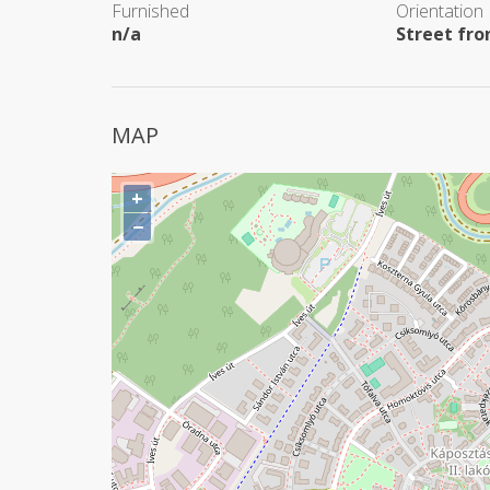
Furnished
Orientation
n/a
Street fro
MAP
+
−