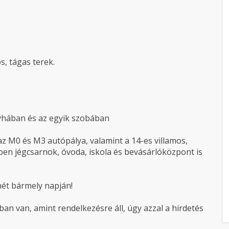
s, tágas terek.
onyhában és az egyik szobában
 az M0 és M3 autópálya, valamint a 14-es villamos,
ben jégcsarnok, óvoda, iskola és bevásárlóközpont is
hét bármely napján!
an van, amint rendelkezésre áll, úgy azzal a hirdetés