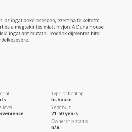
 az ingatlankeresésben, ezért ha felkeltette
rt és a megtekintés miatt hívjon. A Duna House
elő ingatlant mutatni. Irodánk díjmentes hitel
endelkezésére.
erial
Type of heating
ats
In-house
 level
Year built
nvenience
21-50 years
Ownership status
n/a