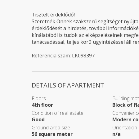
Tisztelt érdeklődő!
Szeretnék Önnek szakszerű segítséget nyújtani
érdeklődését a hirdetés, további információké
kínálatából is tudok az elképzeléseinek megfel
tanácsadással, teljes körű ügyintézéssel áll r
Referencia szám: LK098397
DETAILS OF APARTMENT
Floors
Building mat
4th floor
Block of fl
Condition of real estate
Convenience
Good
Modern co
Ground area size
Orientation
56 square meter
n/a