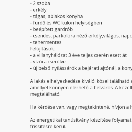
- 2 szoba
- erkély
- tágas, ablakos konyha
- fürdő és WC külön helyiségben
- beépített gardrób
- csendes, parkolóra néző erkély,világos, napo
- tehermentes
Felújítások:
- a villanyhálózat 3 éve teljes cserén esett át
- vízóra cserélve
- új belső nyílászárók a bejárati ajtónál, a k
A lakás elhelyezkedése kiváló: közel található
amellyel könnyen elérhető a belváros. A közel
megtalálható.
Ha kérdése van, vagy megtekintené, hívjon a 
Az energetikai tanúsítvány készítése folyamatb
frissítésre kerül.