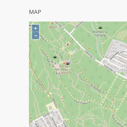
MAP
+
−