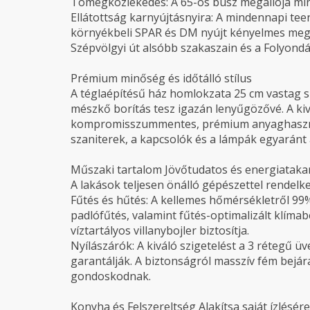
Tömegközlekedés: A 65-ös busz megállója mind
Ellátottság karnyújtásnyira: A mindennapi tee
környékbeli SPAR és DM nyújt kényelmes megol
Szépvölgyi út alsóbb szakaszain és a Folyond
Prémium minőség és időtálló stílus
A téglaépítésű ház homlokzata 25 cm vastag sz
mészkő borítás tesz igazán lenyűgözővé. A kivi
kompromisszummentes, prémium anyaghasznála
szaniterek, a kapcsolók és a lámpák egyaránt
Műszaki tartalom Jövőtudatos és energiataka
A lakások teljesen önálló gépészettel rendelk
Fűtés és hűtés: A kellemes hőmérsékletről 9
padlófűtés, valamint fűtés-optimalizált klím
víztartályos villanybojler biztosítja.
Nyílászárók: A kiváló szigetelést a 3 rétegű ü
garantálják. A biztonságról masszív fém bejára
gondoskodnak.
Konyha és Felszereltség Alakítsa saját ízlésére