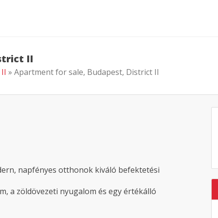
rict II
 II
» Apartment for sale, Budapest, District II
dern, napfényes otthonok kiváló befektetési
em, a zöldövezeti nyugalom és egy értékálló