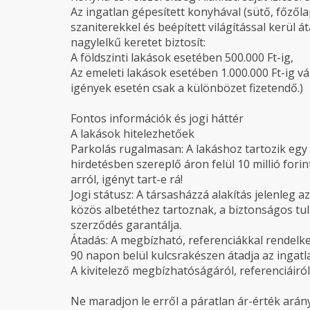
Az ingatlan gépesített konyhával (sütő, főz
szaniterekkel és beépített világítással kerül 
nagylelkű keretet biztosít:
A földszinti lakások esetében 500.000 Ft-ig,
Az emeleti lakások esetében 1.000.000 Ft-ig 
igények esetén csak a különbözet fizetendő.)
Fontos információk és jogi háttér
A lakások hitelezhetőek
Parkolás rugalmasan: A lakáshoz tartozik egy 
hirdetésben szereplő áron felül 10 millió for
arról, igényt tart-e rá!
Jogi státusz: A társasházzá alakítás jelenleg a
közös albetéthez tartoznak, a biztonságos tu
szerződés garantálja.
Átadás: A megbízható, referenciákkal rendelk
90 napon belül kulcsrakészen átadja az ingatl
A kivitelező megbízhatóságáról, referenciáiró
Ne maradjon le erről a páratlan ár-érték arán