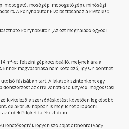
őlap, mosogató, mosógép, mosogatógép), minőségi
átadásra. A konyhabútor kiválasztásához a kivitelező
választható konyhabútor. (Az ezt meghaladó egyedi
14 m²-es felszíni gépkocsibeálló, melynek ára a
int. Ennek megvásárlása nem kötelező, így Ön dönthet
z utolsó fázisában tart. A lakások szintenként egy
lajdonszerzést az erre vonatkozó ügyvédi megosztási
ező kivitelező a szerződéskötést követően legkésőbb
ant, de akár 30 napban is meg lehet állapodni.
l: az érdeklődőket tájékoztatom.
yú lehetőségről, legyen szó saját otthonról vagy