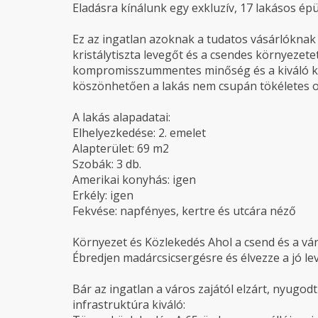
Eladásra kínálunk egy exkluzív, 17 lakásos ép
Ez az ingatlan azoknak a tudatos vásárlóknak ké
kristálytiszta levegőt és a csendes környeze
kompromisszummentes minőség és a kiváló köz
köszönhetően a lakás nem csupán tökéletes ot
A lakás alapadatai:
Elhelyezkedése: 2. emelet
Alapterület: 69 m2
Szobák: 3 db.
Amerikai konyhás: igen
Erkély: igen
Fekvése: napfényes, kertre és utcára néző
Környezet és Közlekedés Ahol a csend és a vá
Ébredjen madárcsicsergésre és élvezze a jó l
Bár az ingatlan a város zajától elzárt, nyugod
infrastruktúra kiváló: