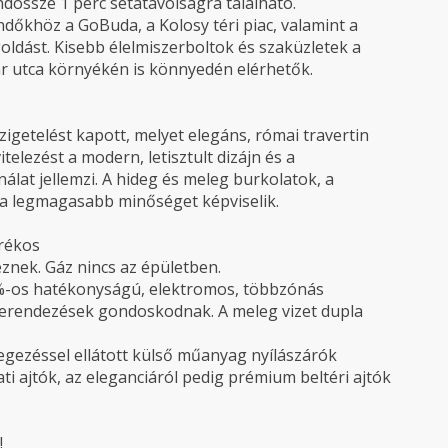
össze 1 perc sétatávolságra található.
ndőkhöz a GoBuda, a Kolosy téri piac, valamint a
dást. Kisebb élelmiszerboltok és szaküzletek a
ár utca környékén is könnyedén elérhetők.
igetelést kapott, melyet elegáns, római travertin
telezést a modern, letisztult dizájn és a
t jellemzi. A hideg és meleg burkolatok, a
 a legmagasabb minőséget képviselik.
rékos
eznek. Gáz nincs az épületben.
9%-os hatékonyságú, elektromos, többzónás
aberendezések gondoskodnak. A meleg vizet dupla
vegezéssel ellátott külső műanyag nyílászárók
ti ajtók, az eleganciáról pedig prémium beltéri ajtók
!