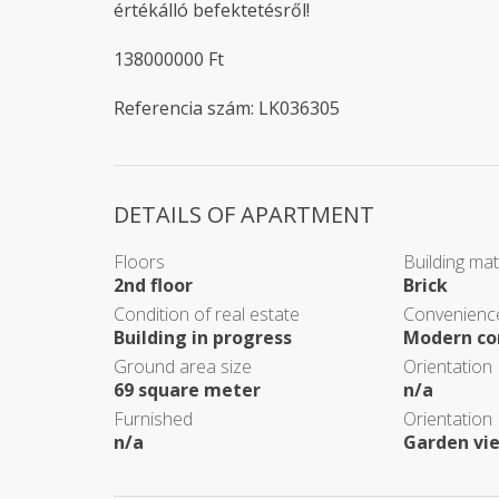
értékálló befektetésről!
138000000 Ft
Referencia szám: LK036305
DETAILS OF APARTMENT
Floors
Building mat
2nd floor
Brick
Condition of real estate
Convenience
Building in progress
Modern co
Ground area size
Orientation
69 square meter
n/a
Furnished
Orientation
n/a
Garden vi