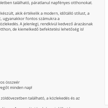
ületben található, páratlanul napfényes otthonokat.
szült, akik értékelik a modern, időtálló stílust, a
tet, ugyanakkor fontos számukra a
lekedés. A jelenlegi, rendkívül kedvező árazásnak
thon, de kiemelkedő befektetési lehetőség is!
ros összeér
evegőt minden nap!
t zöldövezetben található, a közlekedés és az