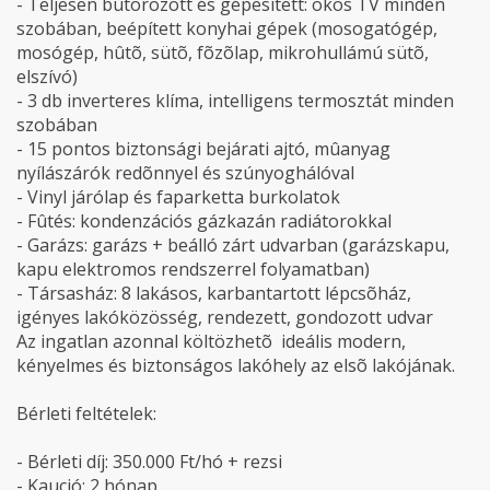
- Teljesen bútorozott és gépesített: okos TV minden
szobában, beépített konyhai gépek (mosogatógép,
mosógép, hûtõ, sütõ, fõzõlap, mikrohullámú sütõ,
elszívó)
- 3 db inverteres klíma, intelligens termosztát minden
szobában
- 15 pontos biztonsági bejárati ajtó, mûanyag
nyílászárók redõnnyel és szúnyoghálóval
- Vinyl járólap és faparketta burkolatok
- Fûtés: kondenzációs gázkazán radiátorokkal
- Garázs: garázs + beálló zárt udvarban (garázskapu,
kapu elektromos rendszerrel folyamatban)
- Társasház: 8 lakásos, karbantartott lépcsõház,
igényes lakóközösség, rendezett, gondozott udvar
Az ingatlan azonnal költözhetõ  ideális modern,
kényelmes és biztonságos lakóhely az elsõ lakójának.
Bérleti feltételek:
- Bérleti díj: 350.000 Ft/hó + rezsi
- Kaució: 2 hónap