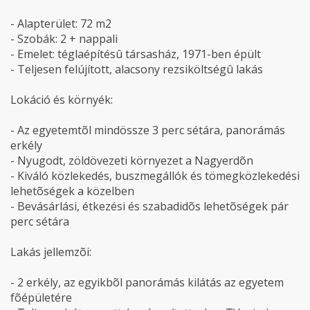
- Alapterület: 72 m2
- Szobák: 2 + nappali
- Emelet: téglaépítésû társasház, 1971-ben épült
- Teljesen felújított, alacsony rezsiköltségû lakás
Lokáció és környék:
- Az egyetemtõl mindössze 3 perc sétára, panorámás
erkély
- Nyugodt, zöldövezeti környezet a Nagyerdõn
- Kiváló közlekedés, buszmegállók és tömegközlekedési
lehetõségek a közelben
- Bevásárlási, étkezési és szabadidõs lehetõségek pár
perc sétára
Lakás jellemzõi:
- 2 erkély, az egyikbõl panorámás kilátás az egyetem
fõépületére