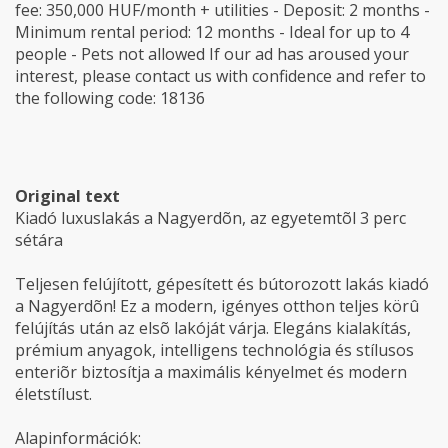
fee: 350,000 HUF/month + utilities - Deposit: 2 months -
Minimum rental period: 12 months - Ideal for up to 4
people - Pets not allowed If our ad has aroused your
interest, please contact us with confidence and refer to
the following code: 18136
Original text
Kiadó luxuslakás a Nagyerdõn, az egyetemtõl 3 perc
sétára
Teljesen felújított, gépesített és bútorozott lakás kiadó
a Nagyerdõn! Ez a modern, igényes otthon teljes körû
felújítás után az elsõ lakóját várja. Elegáns kialakítás,
prémium anyagok, intelligens technológia és stílusos
enteriõr biztosítja a maximális kényelmet és modern
életstílust.
Alapinformációk: