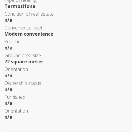
Type of heating
Termosifone
Condition of real estate
n/a
Convenience level
Modern convenience
Year built
n/a
Ground area size
72 square meter
Orientation
n/a
Ownership status
n/a
Furnished
n/a
Orientation
n/a