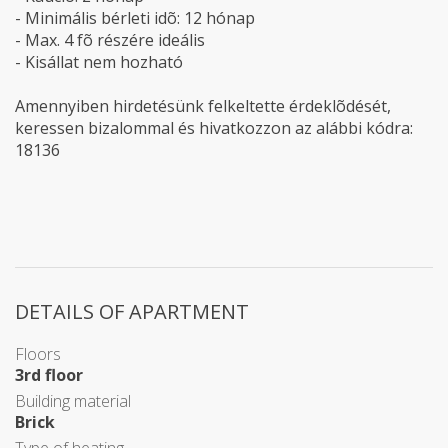
- Minimális bérleti idõ: 12 hónap
- Max. 4 fõ részére ideális
- Kisállat nem hozható
Amennyiben hirdetésünk felkeltette érdeklõdését,
keressen bizalommal és hivatkozzon az alábbi kódra:
18136
DETAILS OF APARTMENT
Floors
3rd floor
Building material
Brick